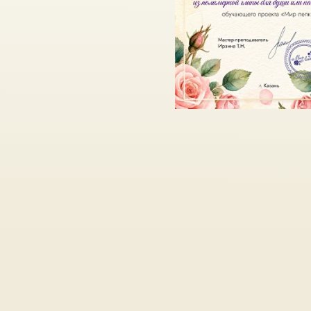
и получи в подаро
созданию цветка-