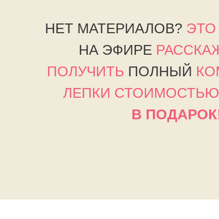
НЕТ МАТЕРИАЛОВ?
ЭТО
Зарегистрируйся на мастер-
класс и получи полное
НА ЭФИРЕ
РАССКА
руководство по материалам
ПОЛУЧИТЬ
ПОЛНЫЙ
КО
для создания "живых" букетов
ЛЕПКИ СТОИМОСТЬ
В ПОДАРОК